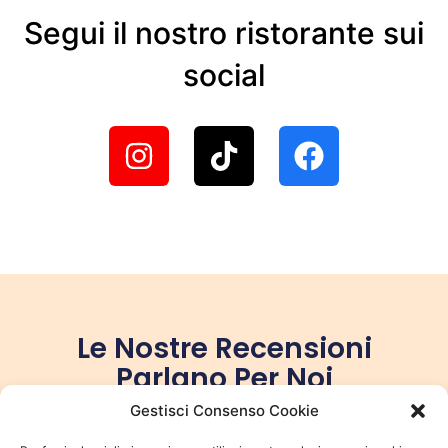
Segui il nostro ristorante sui
social
Le Nostre Recensioni
Parlano Per Noi
Scopri cosa dicono i nostri clienti!
Gestisci Consenso Cookie
Leggi le recensioni per conoscere le esperienze di chi
ha scelto Villa Nasti.