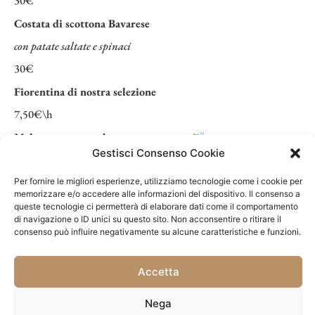
30€
Costata di scottona Bavarese
con patate saltate e spinaci
30€
Fiorentina di nostra selezione
7,50€\h
Melanzana cotta a bassa temperatura
Gestisci Consenso Cookie
salsa ai tre pomodori, fonduta di parmigiano e cipolla
caramellata
Per fornire le migliori esperienze, utilizziamo tecnologie come i cookie per
24€
memorizzare e/o accedere alle informazioni del dispositivo. Il consenso a
queste tecnologie ci permetterà di elaborare dati come il comportamento
Storione affumicato
di navigazione o ID unici su questo sito. Non acconsentire o ritirare il
consenso può influire negativamente su alcune caratteristiche e funzioni.
salsa al burro, limone e pak-choi alla piastra
28€
Accetta
Fritto misto
Nega
calamari, totano, code di mazzancolle*, verdurine e maionese al