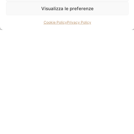
limone
Visualizza le preferenze
25€
Cookie Policy
Privacy Policy
Dolci
Mela 2021
cremoso al cioccolato bianco, crumble di cacao e lamponi
8€
Panna cotta ai funghi porcini
con cremoso di castagne arrosto
8€
Tiramisù Villa Nasti
8€
Il nostro Rocher