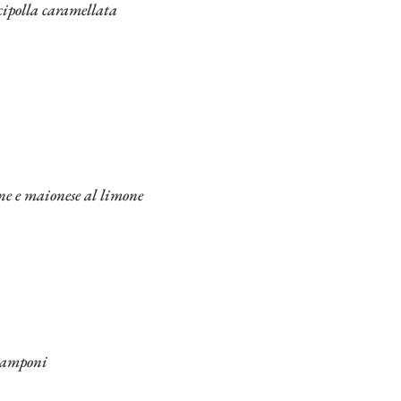
cipolla caramellata
ne e maionese al limone
 lamponi