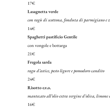
17€
Lasagnetta verde
con ragù di scottona, fonduta di parmigiano e z
14€
Spaghetti pastificio Gentile
con vongole e bottarga
21€
Fregola sarda
ragu d’astice, pesto ligure e pomodoro candito
24€
Risotto e.v.o.
mantecato all’olio extra vergine d’oliva, limone e 
16€