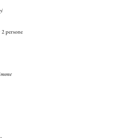
gi
 2 persone
limone
e