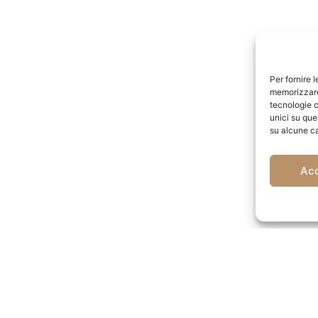
Per fornire 
memorizzare 
tecnologie c
unici su que
su alcune ca
Ac
VEDI ANCHE LA STANZA
Non hai bisogno di così tanto spazio? Risparmia scegliend
garantita.