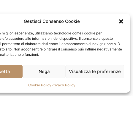
Gestisci Consenso Cookie
le migliori esperienze, utilizziamo tecnologie come i cookie per
e/o accedere alle informazioni del dispositivo. Il consenso a queste
i permetterà di elaborare dati come il comportamento di navigazione o ID
sto sito. Non acconsentire o ritirare il consenso può influire negativamente
ratteristiche e funzioni.
cetta
Nega
Visualizza le preferenze
Cookie Policy
Privacy Policy
 SINGOLA
o la stanza singola? La qualità del servizio è
VEDI CAMERA