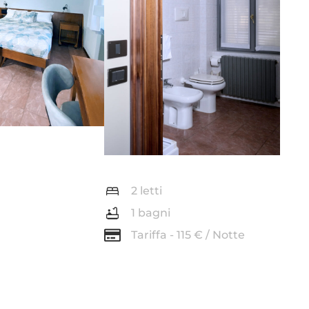
2 letti
1 bagni
Tariffa - 115 € / Notte