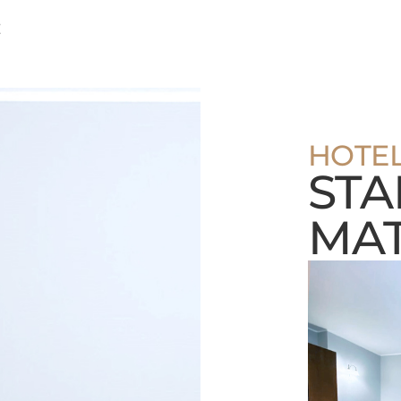
E
HOTEL
STA
MAT